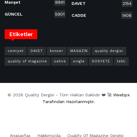
Manşet
9941
DAVET
2154
GÜNCEL
5901
CADDE
1408
Etiketler
cemiyet
DAVET
konser
MAGAZİN
quality dergisi
quality of magazine
sahne
single
SOSYETE
tekli
© 2026 Quality Dergisi - Tüm Hakları Saklıdır ❤️
🚀 Weebpx
Tarafından Hazırlanmıştır.
Anasayfas
Hakkımızda
Quality Of Magazine Dergisi