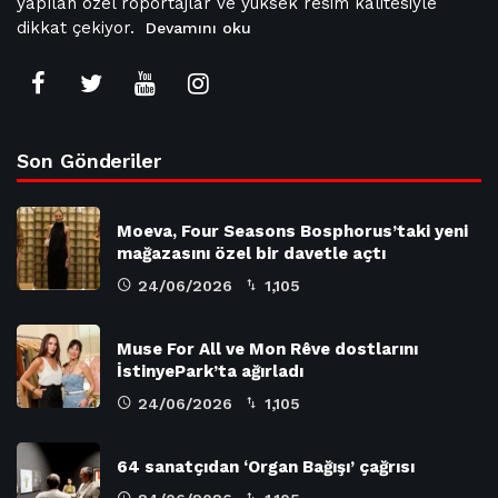
yapılan özel röportajlar ve yüksek resim kalitesiyle
dikkat çekiyor.
Devamını oku
Son Gönderiler
Moeva, Four Seasons Bosphorus’taki yeni
mağazasını özel bir davetle açtı
24/06/2026
1,105
Muse For All ve Mon Rêve dostlarını
İstinyePark’ta ağırladı
24/06/2026
1,105
64 sanatçıdan ‘Organ Bağışı’ çağrısı