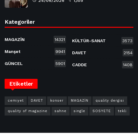
24/06/2026
1,105
Kategoriler
MAGAZİN
14321
KÜLTÜR-SANAT
3573
Manşet
9941
DAVET
2154
GÜNCEL
5901
CADDE
1408
Etiketler
cemiyet
DAVET
konser
MAGAZİN
quality dergisi
quality of magazine
sahne
single
SOSYETE
tekli