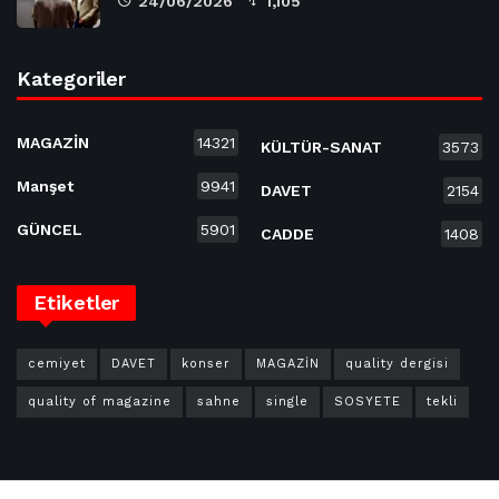
24/06/2026
1,105
Kategoriler
MAGAZİN
14321
KÜLTÜR-SANAT
3573
Manşet
9941
DAVET
2154
GÜNCEL
5901
CADDE
1408
Etiketler
cemiyet
DAVET
konser
MAGAZİN
quality dergisi
quality of magazine
sahne
single
SOSYETE
tekli