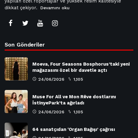
yapılan özel röportajlar ve yüksek resim kalitesiyle
dikkat çekiyor.
Devamını oku
Son Gönderiler
Moeva, Four Seasons Bosphorus’taki yeni
mağazasını özel bir davetle açtı
24/06/2026
1,105
Muse For All ve Mon Rêve dostlarını
İstinyePark’ta ağırladı
24/06/2026
1,105
64 sanatçıdan ‘Organ Bağışı’ çağrısı