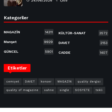
24/06/2026
1,105
Kategoriler
MAGAZİN
14311
KÜLTÜR-SANAT
3572
Manşet
9929
DAVET
2153
GÜNCEL
5901
CADDE
1407
Etiketler
cemiyet
DAVET
konser
MAGAZİN
quality dergisi
quality of magazine
sahne
single
SOSYETE
tekli