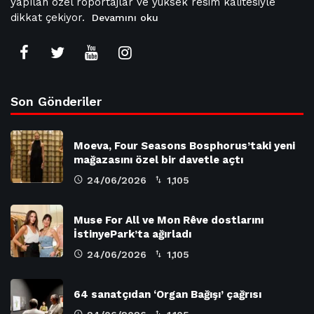
yapılan özel röportajlar ve yüksek resim kalitesiyle
dikkat çekiyor.
Devamını oku
Son Gönderiler
Moeva, Four Seasons Bosphorus’taki yeni
mağazasını özel bir davetle açtı
24/06/2026
1,105
Muse For All ve Mon Rêve dostlarını
İstinyePark’ta ağırladı
24/06/2026
1,105
64 sanatçıdan ‘Organ Bağışı’ çağrısı