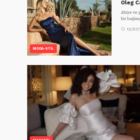
Oleg C
Abiye ve 
bir başlan
12/07
MODA-STİL