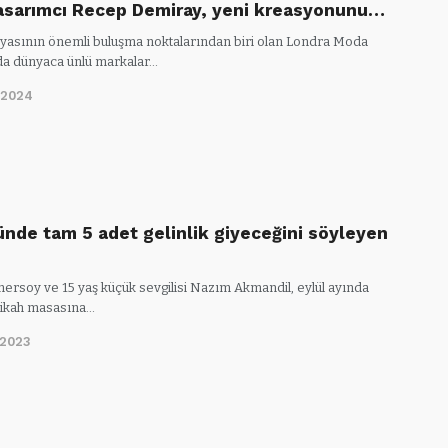
asarımcı Recep Demiray, yeni kreasyonunu…
asının önemli buluşma noktalarından biri olan Londra Moda
da dünyaca ünlü markalar…
/2024
nde tam 5 adet gelinlik giyeceğini söyleyen
ersoy ve 15 yaş küçük sevgilisi Nazım Akmandil, eylül ayında
 nikah masasına…
/2023