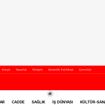
Künye
Yazarlar
İletişim
Güvenlik Politikası
Çerezler
AR
CADDE
SAĞLIK
İŞ DÜNYASI
KÜLTÜR-SAN