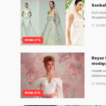
Sonbah
ELIE SAAB
Nymphéas
12/09
MODA-STİL
Beyaz 
moday
Gelinlik 
adayların
30/04
MODA-STİL