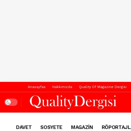
Anasayfas
Hakkımızda
Quality Of Magazine Dergisi
Dark mode
DAVET
SOSYETE
MAGAZİN
RÖPORTAJL