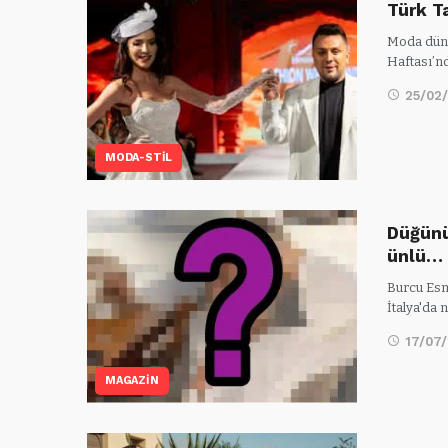
Türk T
Moda düny
Haftası’n
25/02
MODA-STİL
Düğünü
ünlü…
Burcu Esm
İtalya'da
17/07
MAGAZİN