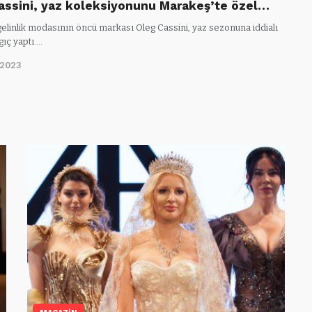
assini, yaz koleksiyonunu Marakeş’te özel…
gelinlik modasının öncü markası Oleg Cassini, yaz sezonuna iddialı
gıç yaptı.…
/2023