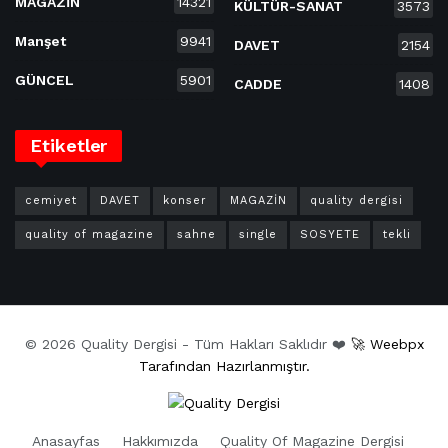
MAGAZİN
14321
KÜLTÜR-SANAT
3573
Manşet
9941
DAVET
2154
GÜNCEL
5901
CADDE
1408
Etiketler
cemiyet
DAVET
konser
MAGAZİN
quality dergisi
quality of magazine
sahne
single
SOSYETE
tekli
© 2026 Quality Dergisi - Tüm Hakları Saklıdır ❤️
🚀 Weebpx
Tarafından Hazırlanmıştır.
Anasayfas
Hakkımızda
Quality Of Magazine Dergisi