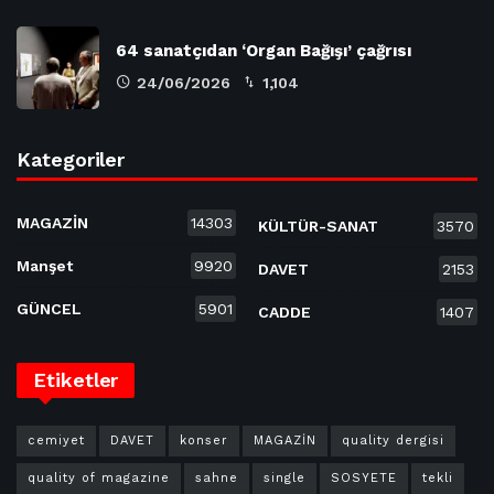
64 sanatçıdan ‘Organ Bağışı’ çağrısı
24/06/2026
1,104
Kategoriler
MAGAZİN
14303
KÜLTÜR-SANAT
3570
Manşet
9920
DAVET
2153
GÜNCEL
5901
CADDE
1407
Etiketler
cemiyet
DAVET
konser
MAGAZİN
quality dergisi
quality of magazine
sahne
single
SOSYETE
tekli