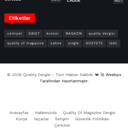
CADDE
1407
Etiketler
cemiyet
DAVET
konser
MAGAZİN
quality dergisi
quality of magazine
sahne
single
SOSYETE
tekli
© 2026 Quality Dergisi - Tüm Hakları Saklıdır ❤️
🚀 Weebpx
Tarafından Hazırlanmıştır.
Anasayfas
Hakkımızda
Quality Of Magazine Dergisi
Künye
Yazarlar
İletişim
Güvenlik Politikası
Çerezler