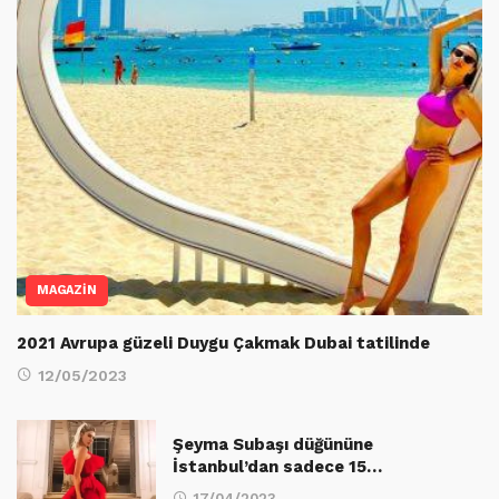
MAGAZİN
2021 Avrupa güzeli Duygu Çakmak Dubai tatilinde
12/05/2023
Şeyma Subaşı düğününe
İstanbul’dan sadece 15…
17/04/2023