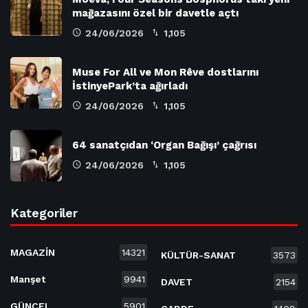
mağazasını özel bir davetle açtı
24/06/2026
1,105
Muse For All ve Mon Rêve dostlarını
İstinyePark’ta ağırladı
24/06/2026
1,105
64 sanatçıdan ‘Organ Bağışı’ çağrısı
24/06/2026
1,105
Kategoriler
MAGAZİN
14321
KÜLTÜR-SANAT
3573
Manşet
9941
DAVET
2154
GÜNCEL
5901