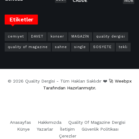
CADDE
1408
Etiketler
cemiyet
DAVET
konser
MAGAZİN
quality dergisi
quality of magazine
sahne
single
SOSYETE
tekli
© 2026 Quality Dergisi - Tüm Hakları Saklıdır ❤️
🚀 Weebpx
Tarafından Hazırlanmıştır.
Anasayfas
Hakkımızda
Quality Of Magazine Dergisi
Künye
Yazarlar
İletişim
Güvenlik Politikası
Çerezler