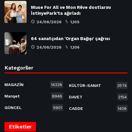
Muse For All ve Mon Rêve dostlarını
İstinyePark’ta ağırladı
24/06/2026
1,105
64 sanatçıdan ‘Organ Bağışı’ çağrısı
24/06/2026
1,106
Kategoriler
MAGAZİN
14328
KÜLTÜR-SANAT
3574
Manşet
9946
DAVET
2154
GÜNCEL
5901
CADDE
1408
Etiketler