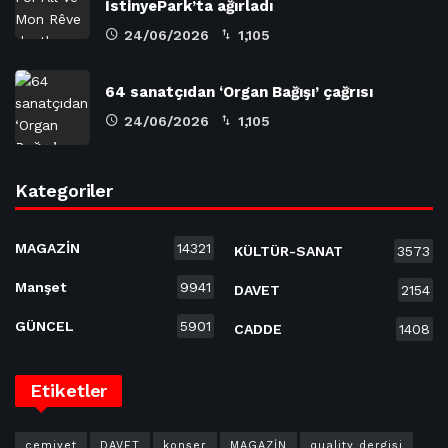
İstinyePark’ta ağırladı
24/06/2026
1,105
64 sanatçıdan ‘Organ Bağışı’ çağrısı
24/06/2026
1,105
Kategoriler
MAGAZİN
14321
KÜLTÜR-SANAT
3573
Manşet
9941
DAVET
2154
GÜNCEL
5901
CADDE
1408
Etiketler
cemiyet
DAVET
konser
MAGAZİN
quality dergisi