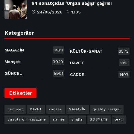
64 sanatçıdan ‘Organ Bağışı’ çağrısı
24/06/2026
1,105
Kategoriler
MAGAZİN
14311
KÜLTÜR-SANAT
3572
Manşet
9929
DAVET
2153
GÜNCEL
5901
CADDE
1407
Etiketler
cemiyet
DAVET
konser
MAGAZİN
quality dergisi
quality of magazine
sahne
single
SOSYETE
tekli