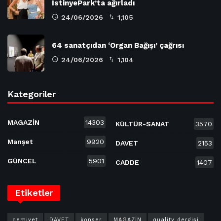
İstinyePark’ta ağırladı
24/06/2026
1,105
64 sanatçıdan ‘Organ Bağışı’ çağrısı
24/06/2026
1,104
Kategoriler
MAGAZİN
14303
KÜLTÜR-SANAT
3570
Manşet
9920
DAVET
2153
GÜNCEL
5901
CADDE
1407
Etiketler
cemiyet
DAVET
konser
MAGAZİN
quality dergisi