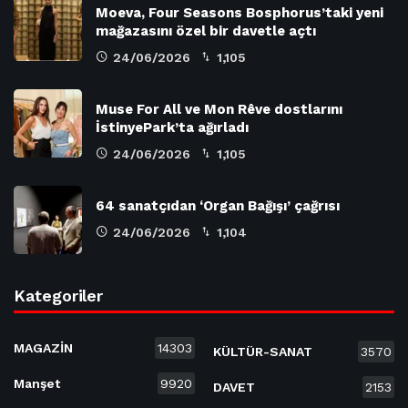
Moeva, Four Seasons Bosphorus’taki yeni
mağazasını özel bir davetle açtı
24/06/2026
1,105
Muse For All ve Mon Rêve dostlarını
İstinyePark’ta ağırladı
24/06/2026
1,105
64 sanatçıdan ‘Organ Bağışı’ çağrısı
24/06/2026
1,104
Kategoriler
MAGAZİN
14303
KÜLTÜR-SANAT
3570
Manşet
9920
DAVET
2153