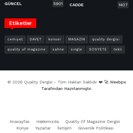
GÜNCEL
5901
CADDE
1407
Etiketler
cemiyet
DAVET
konser
MAGAZİN
quality dergisi
quality of magazine
sahne
single
SOSYETE
tekli
© 2026 Quality Dergisi - Tüm Hakları Saklıdır ❤️
🚀 Weebpx
Tarafından Hazırlanmıştır.
Anasayfas
Hakkımızda
Quality Of Magazine Dergisi
Künye
Yazarlar
İletişim
Güvenlik Politikası