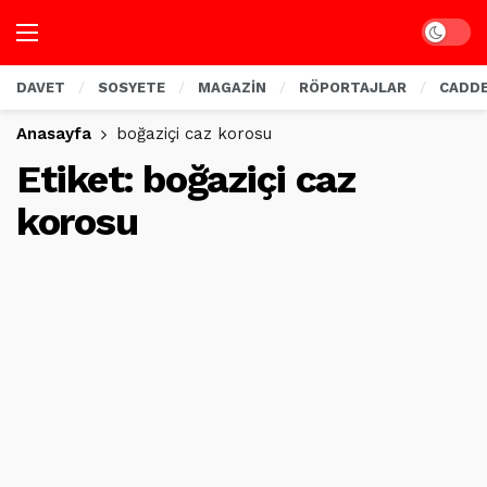
Dark mo
DAVET
SOSYETE
MAGAZİN
RÖPORTAJLAR
CADD
Anasayfa
boğaziçi caz korosu
Etiket:
boğaziçi caz
korosu