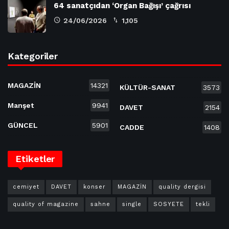
64 sanatçıdan ‘Organ Bağışı’ çağrısı
24/06/2026
1,105
Kategoriler
MAGAZİN
14321
KÜLTÜR-SANAT
3573
Manşet
9941
DAVET
2154
GÜNCEL
5901
CADDE
1408
Etiketler
cemiyet
DAVET
konser
MAGAZİN
quality dergisi
quality of magazine
sahne
single
SOSYETE
tekli