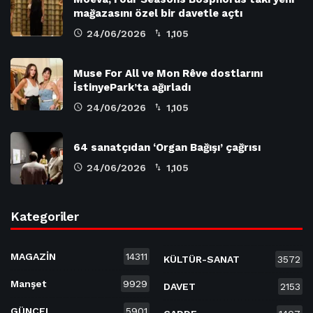
mağazasını özel bir davetle açtı
24/06/2026
1,105
Muse For All ve Mon Rêve dostlarını
İstinyePark’ta ağırladı
24/06/2026
1,105
64 sanatçıdan ‘Organ Bağışı’ çağrısı
24/06/2026
1,105
Kategoriler
MAGAZİN
14311
KÜLTÜR-SANAT
3572
Manşet
9929
DAVET
2153
GÜNCEL
5901