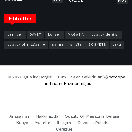
CADDE
1407
Etiketler
cemiyet
DAVET
konser
MAGAZİN
quality dergisi
quality of magazine
sahne
single
SOSYETE
tekli
© 2026 Quality Dergisi - Tüm Hakları Saklıdır ❤️
🚀 Weebpx
Tarafından Hazırlanmıştır.
Anasayfas
Hakkımızda
Quality Of Magazine Dergisi
Künye
Yazarlar
İletişim
Güvenlik Politikası
Çerezler