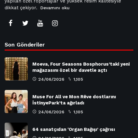
yapılan özel röportajlar ve yüksek resim kalitesiyle
dikkat çekiyor.
Devamını oku
Son Gönderiler
Moeva, Four Seasons Bosphorus’taki yeni
mağazasını özel bir davetle açtı
24/06/2026
1,105
Muse For All ve Mon Rêve dostlarını
İstinyePark’ta ağırladı
24/06/2026
1,105
64 sanatçıdan ‘Organ Bağışı’ çağrısı