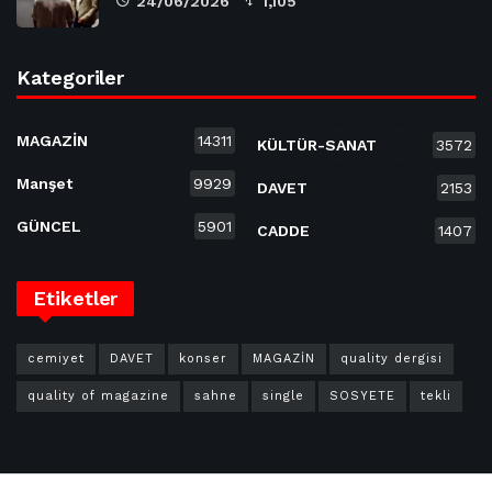
24/06/2026
1,105
Kategoriler
MAGAZİN
14311
KÜLTÜR-SANAT
3572
Manşet
9929
DAVET
2153
GÜNCEL
5901
CADDE
1407
Etiketler
cemiyet
DAVET
konser
MAGAZİN
quality dergisi
quality of magazine
sahne
single
SOSYETE
tekli