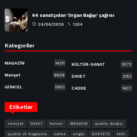
64 sanatçıdan ‘Organ Bağışı’ çağrısı
24/06/2026
1,104
Kategoriler
MAGAZİN
14311
KÜLTÜR-SANAT
3572
Manşet
9929
DAVET
2153
GÜNCEL
5901
CADDE
1407
Etiketler
cemiyet
DAVET
konser
MAGAZİN
quality dergisi
quality of magazine
sahne
single
SOSYETE
tekli