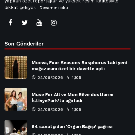
yapılan özel röportajlar ve yüksek resim kalitesiyle
dikkat çekiyor.
Devamını oku
Son Gönderiler
Moeva, Four Seasons Bosphorus’taki yeni
mağazasını özel bir davetle açtı
24/06/2026
1,105
Muse For All ve Mon Rêve dostlarını
İstinyePark’ta ağırladı
24/06/2026
1,105
64 sanatçıdan ‘Organ Bağışı’ çağrısı