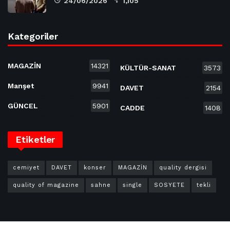
24/06/2026
1,105
Kategoriler
MAGAZİN
14321
KÜLTÜR-SANAT
3573
Manşet
9941
DAVET
2154
GÜNCEL
5901
CADDE
1408
Etiketler
cemiyet
DAVET
konser
MAGAZİN
quality dergisi
quality of magazine
sahne
single
SOSYETE
tekli