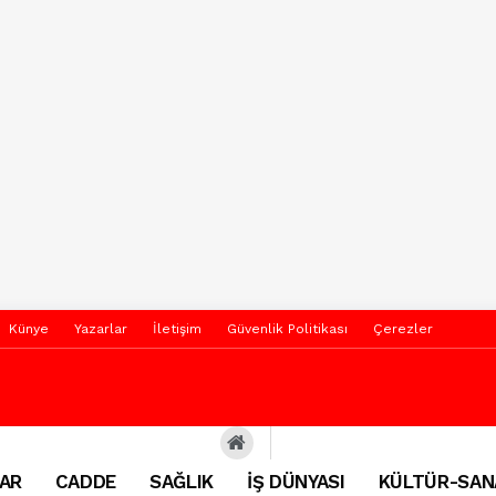
Künye
Yazarlar
İletişim
Güvenlik Politikası
Çerezler
AR
CADDE
SAĞLIK
İŞ DÜNYASI
KÜLTÜR-SAN