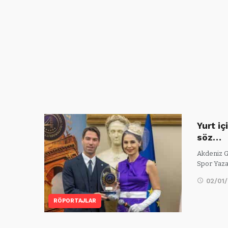
Yurt iç
söz…
Akdeniz Ga
Spor Yaza
02/01
RÖPORTAJLAR