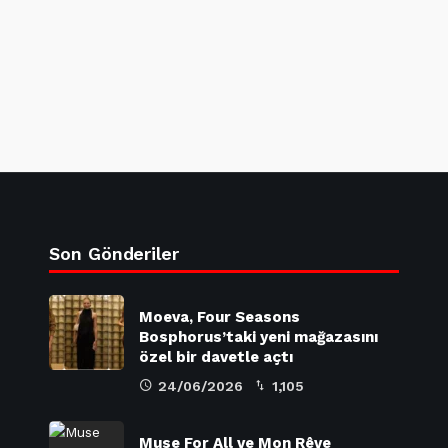
Son Gönderiler
Moeva, Four Seasons
Bosphorus’taki yeni mağazasını
özel bir davetle açtı
24/06/2026
1,105
Muse For All ve Mon Rêve