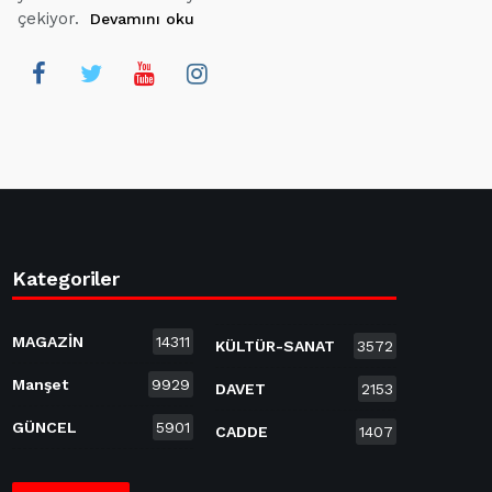
çekiyor.
Devamını oku
Kategoriler
MAGAZİN
14311
KÜLTÜR-SANAT
3572
Manşet
9929
DAVET
2153
GÜNCEL
5901
CADDE
1407