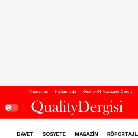
Anasayfas
Hakkımızda
Quality Of Magazine Dergisi
Dark mode
DAVET
SOSYETE
MAGAZİN
RÖPORTAJL