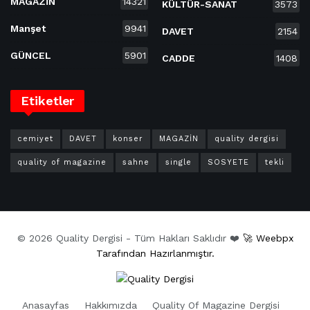
MAGAZİN
14321
KÜLTÜR-SANAT
3573
Manşet
9941
DAVET
2154
GÜNCEL
5901
CADDE
1408
Etiketler
cemiyet
DAVET
konser
MAGAZİN
quality dergisi
quality of magazine
sahne
single
SOSYETE
tekli
© 2026 Quality Dergisi - Tüm Hakları Saklıdır ❤️
🚀 Weebpx
Tarafından Hazırlanmıştır.
Anasayfas
Hakkımızda
Quality Of Magazine Dergisi