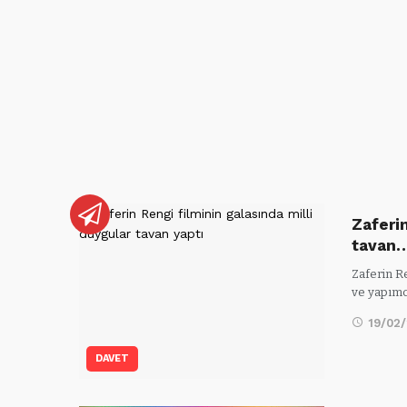
Zaferin
tavan
Zaferin R
ve yapım
19/02
DAVET