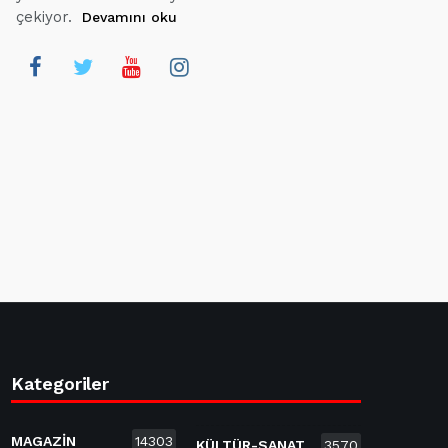
çekiyor.
Devamını oku
Kategoriler
MAGAZİN
14303
KÜLTÜR-SANAT
3570