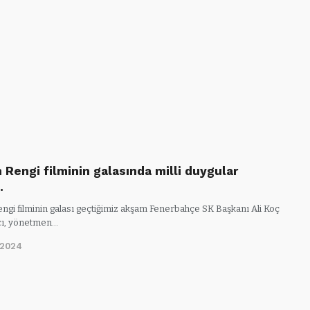
 Rengi filminin galasında milli duygular
…
engi filminin galası geçtiğimiz akşam Fenerbahçe SK Başkanı Ali Koç
cı, yönetmen…
/2024