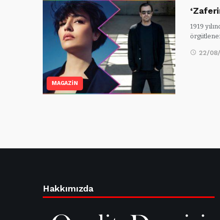
‘Zafer
1919 yılın
örgütlene
22/08
MAGAZİN
Hakkımızda