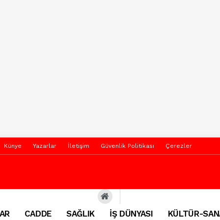
Künye
Yazarlar
İletişim
Güvenlik Politikası
Çerezler
AR
CADDE
SAĞLIK
İŞ DÜNYASI
KÜLTÜR-SAN