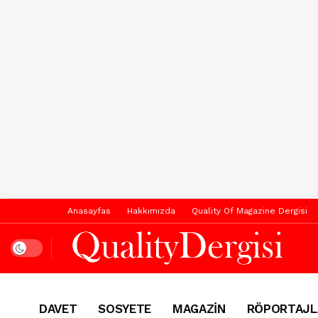
Anasayfas
Hakkımızda
Quality Of Magazine Dergisi
Dark mode
DAVET
SOSYETE
MAGAZİN
RÖPORTAJL