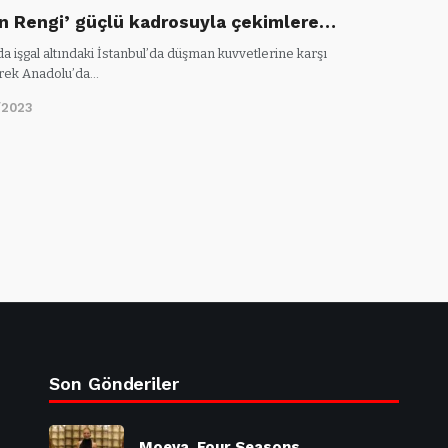
in Rengi’ güçlü kadrosuyla çekimlere…
da işgal altındaki İstanbul’da düşman kuvvetlerine karşı
rek Anadolu’da…
/2023
Son Gönderiler
Moeva, Four Seasons