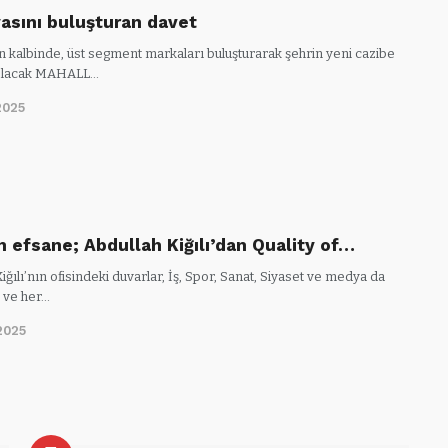
yasını buluşturan davet
n kalbinde, üst segment markaları buluşturarak şehrin yeni cazibe
olacak MAHALL…
2025
n efsane; Abdullah Kiğılı’dan Quality of…
iğılı’nın ofisindeki duvarlar, İş, Spor, Sanat, Siyaset ve medya da
ği ve her…
2025