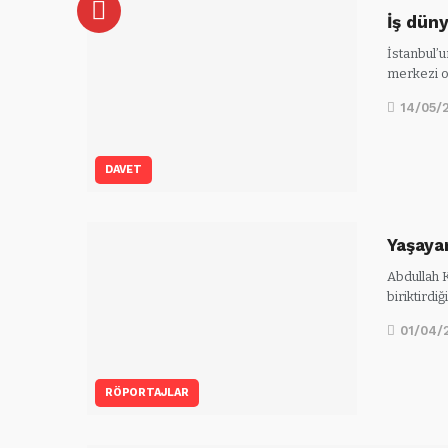
İş dün
İstanbul’u
merkezi 
14/05/
DAVET
Yaşaya
Abdullah K
biriktirdi
01/04/
RÖPORTAJLAR