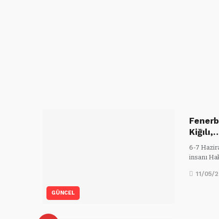
Fenerb
Kiğılı,
6-7 Hazira
insanı Ha
11/05/
GÜNCEL