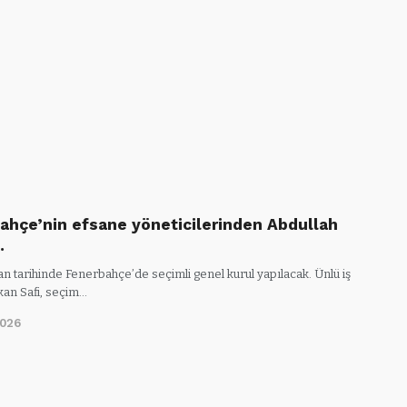
ahçe’nin efsane yöneticilerinden Abdullah
…
n tarihinde Fenerbahçe’de seçimli genel kurul yapılacak. Ünlü iş
kan Safi, seçim…
2026