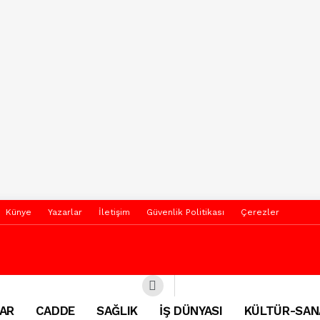
Künye
Yazarlar
İletişim
Güvenlik Politikası
Çerezler
AR
CADDE
SAĞLIK
İŞ DÜNYASI
KÜLTÜR-SAN