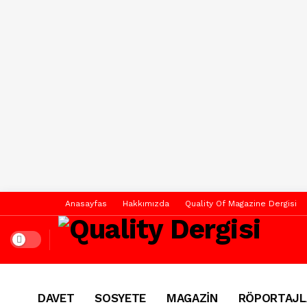
Anasayfas
Hakkımızda
Quality Of Magazine Dergisi
Dark mode
DAVET
SOSYETE
MAGAZİN
RÖPORTAJL