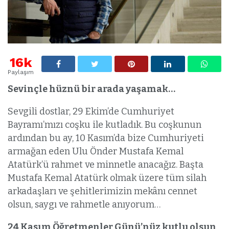
16k
Paylaşım
Sevinçle hüznü bir arada yaşamak…
Sevgili dostlar, 29 Ekim’de Cumhuriyet
Bayramı’mızı coşku ile kutladık. Bu coşkunun
ardından bu ay, 10 Kasım’da bize Cumhuriyeti
armağan eden Ulu Önder Mustafa Kemal
Atatürk’ü rahmet ve minnetle anacağız. Başta
Mustafa Kemal Atatürk olmak üzere tüm silah
arkadaşları ve şehitlerimizin mekânı cennet
olsun, saygı ve rahmetle anıyorum…
24 Kasım Öğretmenler Günü’nüz kutlu olsun