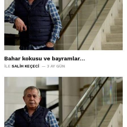
Bahar kokusu ve bayramlar…
İLE
SALIH KEÇECI
3 AY GÜN