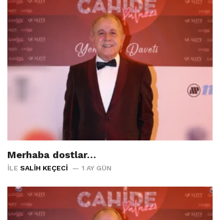
Merhaba dostlar…
İLE
SALIH KEÇECI
1 AY GÜN