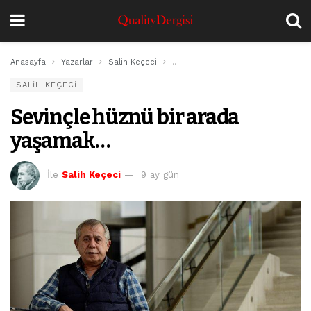
Anasayfa
Yazarlar
Salih Keçeci
Sevinçle hüznü bir arada yaşamak
SALIH KEÇECI
Sevinçle hüznü bir arada
yaşamak…
İle
Salih Keçeci
9 ay gün