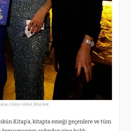
Şakar, Özlem Gökbel, Nilay Nak
mkün Kitap’a, kitapta emeği geçenlere ve tüm
sa konuşmasının ardından yine balık