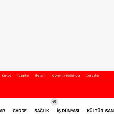
Künye
Yazarlar
İletişim
Güvenlik Politikası
Çerezler
AR
CADDE
SAĞLIK
İŞ DÜNYASI
KÜLTÜR-SAN