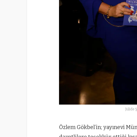
Jülide 
Özlem Gökbel’in; yayınevi Mü
davetlilere teşekkür ettiği kı