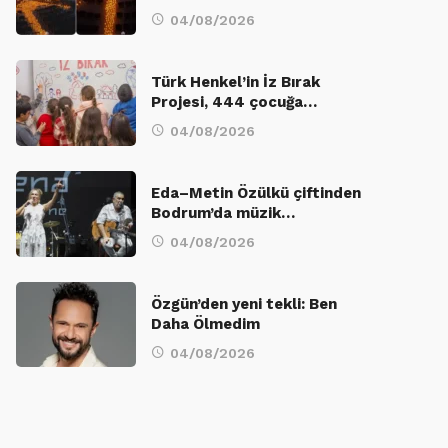
04/08/2026
Türk Henkel’in İz Bırak
Projesi, 444 çocuğa…
04/08/2026
Eda–Metin Özülkü çiftinden
Bodrum’da müzik…
04/08/2026
Özgün’den yeni tekli: Ben
Daha Ölmedim
04/08/2026