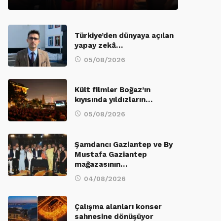
Türkiye’den dünyaya açılan
yapay zekâ…
05/08/2026
Kült filmler Boğaz’ın
kıyısında yıldızların…
05/08/2026
Şamdancı Gaziantep ve By
Mustafa Gaziantep
mağazasının…
04/08/2026
Çalışma alanları konser
sahnesine dönüşüyor