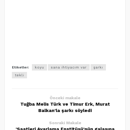
Etiketler:
koyu
sana ihtiyacım var
şarkı
tekli
Önceki makale
Tuğba Melis Türk ve Timur Erk, Murat
Balkan'la şarkı söyledi
Sonraki Makale
'Saatleri Ayarlama Enstitüsü'nün galasına