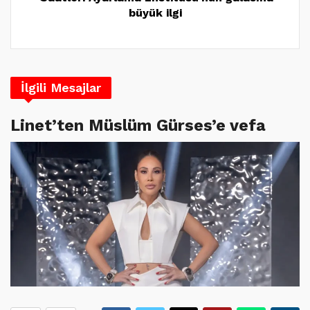
büyük ilgi
İlgili Mesajlar
Linet’ten Müslüm Gürses’e vefa