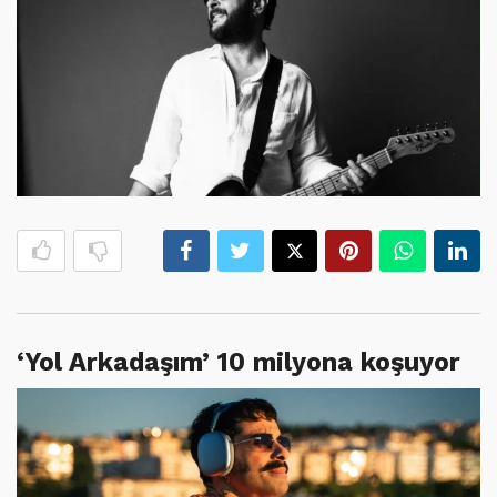
‘Yol Arkadaşım’ 10 milyona koşuyor