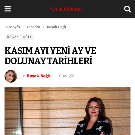
Anasayfa
Yazarlar
Başak Bağlı
KASIM AYI YENİ AY VE DOLUNAY TARİ
BAŞAK BAĞLI
KASIM AYI YENİ AY VE
DOLUNAY TARİHLERİ
İle
Başak Bağlı
9 ay gün