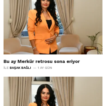
Bu ay Merkür retrosu sona eriyor
İLE
BAŞAK BAĞLI
1 AY GÜN