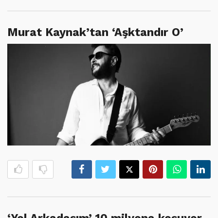
Murat Kaynak’tan ‘Aşktandır O’
‘Yol Arkadaşım’ 10 milyona koşuyor