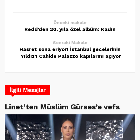
Önceki makale
Redd'den 20. yıla özel albüm: Kadın
Sonraki Makale
Hasret sona eriyor! İstanbul gecelerinin
'Yıldız'ı Cahide Palazzo kapılarını açıyor
İlgili Mesajlar
Linet’ten Müslüm Gürses’e vefa