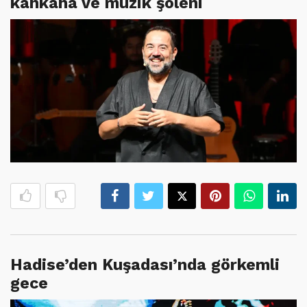
kahkaha ve müzik şöleni
Hadise’den Kuşadası’nda görkemli
gece