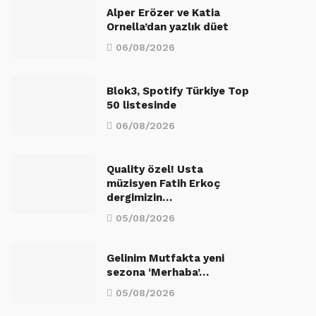
Alper Erözer ve Katia
Ornella’dan yazlık düet
06/08/2026
Blok3, Spotify Türkiye Top
50 listesinde
06/08/2026
Quality özel! Usta
müzisyen Fatih Erkoç
dergimizin…
05/08/2026
Gelinim Mutfakta yeni
sezona ‘Merhaba’…
05/08/2026