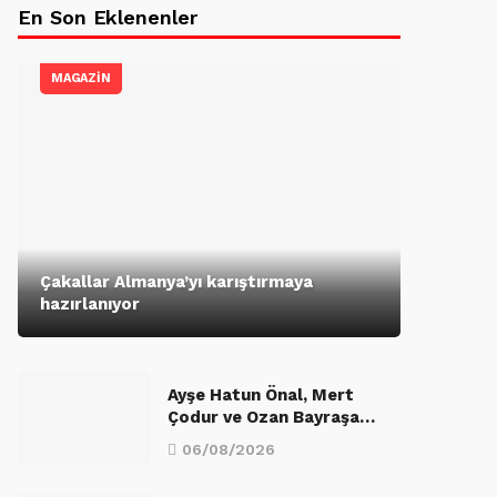
En Son Eklenenler
MAGAZİN
Çakallar Almanya’yı karıştırmaya
hazırlanıyor
Ayşe Hatun Önal, Mert
Çodur ve Ozan Bayraşa…
06/08/2026