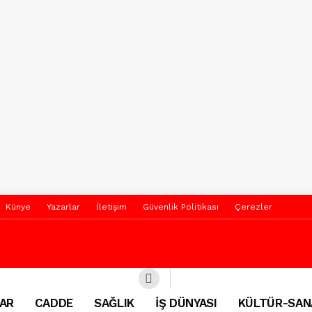
Künye
Yazarlar
İletişim
Güvenlik Politikası
Çerezler
AR
CADDE
SAĞLIK
İŞ DÜNYASI
KÜLTÜR-SAN