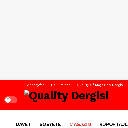
Anasayfas
Hakkımızda
Quality Of Magazine Dergisi
Dark mode
DAVET
SOSYETE
MAGAZİN
RÖPORTAJL