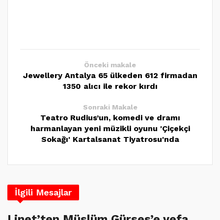
Önceki makale
Jewellery Antalya 65 ülkeden 612 firmadan
1350 alıcı ile rekor kırdı
Sonraki Makale
Teatro Rudius’un, komedi ve dramı
harmanlayan yeni müzikli oyunu 'Çiçekçi
Sokağı' Kartalsanat Tiyatrosu'nda
İlgili Mesajlar
Linet’ten Müslüm Gürses’e vefa