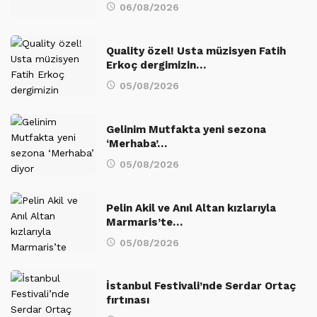
06/08/2026
Quality özel! Usta müzisyen Fatih
Erkoç dergimizin…
05/08/2026
Gelinim Mutfakta yeni sezona
‘Merhaba’…
05/08/2026
Pelin Akil ve Anıl Altan kızlarıyla
Marmaris’te…
05/08/2026
İstanbul Festivali’nde Serdar Ortaç
fırtınası