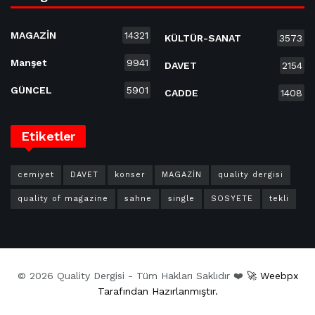
MAGAZİN
14321
KÜLTÜR-SANAT
3573
Manşet
9941
DAVET
2154
GÜNCEL
5901
CADDE
1408
Etiketler
cemiyet
DAVET
konser
MAGAZİN
quality dergisi
quality of magazine
sahne
single
SOSYETE
tekli
© 2026 Quality Dergisi - Tüm Hakları Saklıdır ❤️
🚀 Weebpx
Tarafından Hazırlanmıştır.