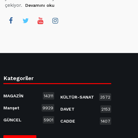
çekiyor.
Devamını oku
Kategoriler
MAGAZİN
14311
KÜLTÜR-SANAT
3572
Manşet
9929
DAVET
2153
GÜNCEL
5901
CADDE
1407