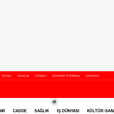
Künye
Yazarlar
İletişim
Güvenlik Politikası
Çerezler
AR
CADDE
SAĞLIK
İŞ DÜNYASI
KÜLTÜR-SAN