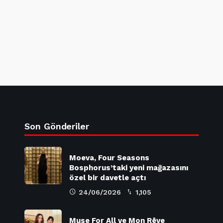
Son Gönderiler
Moeva, Four Seasons
Bosphorus’taki yeni mağazasını
özel bir davetle açtı
24/06/2026
1,105
Muse For All ve Mon Rêve