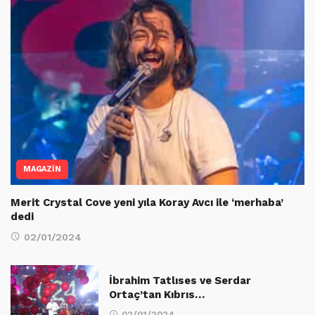
MAGAZİN
Merit Crystal Cove yeni yıla Koray Avcı ile ‘merhaba’
dedi
02/01/2024
İbrahim Tatlıses ve Serdar
Ortaç’tan Kıbrıs…
02/01/2024