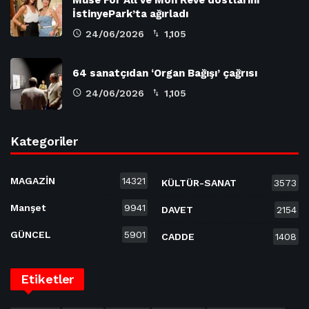
İstinyePark’ta ağırladı
24/06/2026
1,105
64 sanatçıdan ‘Organ Bağışı’ çağrısı
24/06/2026
1,105
Kategoriler
MAGAZİN
14321
KÜLTÜR-SANAT
3573
Manşet
9941
DAVET
2154
GÜNCEL
5901
CADDE
1408
Etiketler