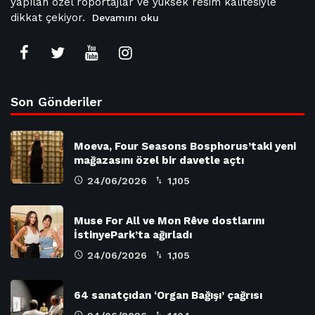
yapılan özel röportajlar ve yüksek resim kalitesiyle
dikkat çekiyor.
Devamını oku
Son Gönderiler
Moeva, Four Seasons Bosphorus’taki yeni
mağazasını özel bir davetle açtı
24/06/2026
1,105
Muse For All ve Mon Rêve dostlarını
İstinyePark’ta ağırladı
24/06/2026
1,105
64 sanatçıdan ‘Organ Bağışı’ çağrısı