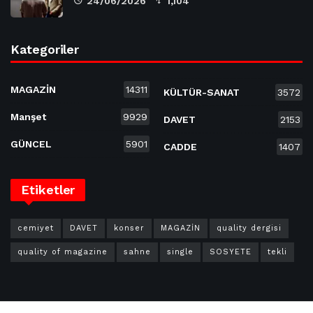
24/06/2026
1,104
Kategoriler
MAGAZİN
14311
KÜLTÜR-SANAT
3572
Manşet
9929
DAVET
2153
GÜNCEL
5901
CADDE
1407
Etiketler
cemiyet
DAVET
konser
MAGAZİN
quality dergisi
quality of magazine
sahne
single
SOSYETE
tekli