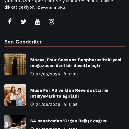
yapılan özel röportajlar ve yüksek resim kalitesiyle
dikkat çekiyor.
Devamını oku
Son Gönderiler
Moeva, Four Seasons Bosphorus’taki yeni
mağazasını özel bir davetle açtı
24/06/2026
1,105
Muse For All ve Mon Rêve dostlarını
İstinyePark’ta ağırladı
24/06/2026
1,105
64 sanatçıdan ‘Organ Bağışı’ çağrısı