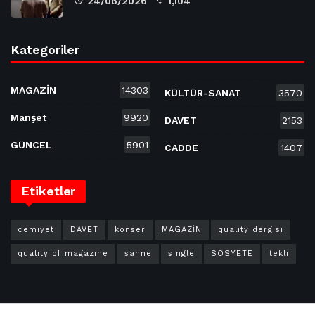
24/06/2026
1,104
Kategoriler
MAGAZİN
14303
KÜLTÜR-SANAT
3570
Manşet
9920
DAVET
2153
GÜNCEL
5901
CADDE
1407
Etiketler
cemiyet
DAVET
konser
MAGAZİN
quality dergisi
quality of magazine
sahne
single
SOSYETE
tekli