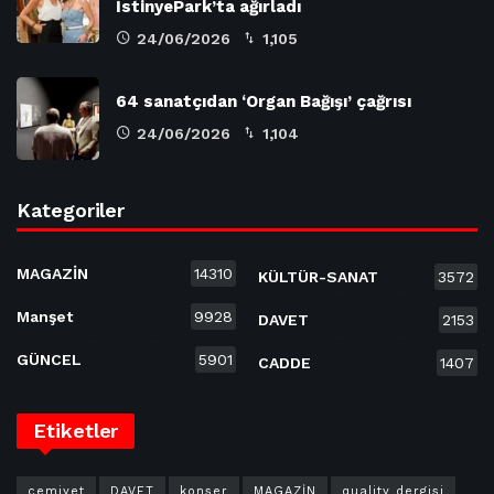
İstinyePark’ta ağırladı
24/06/2026
1,105
64 sanatçıdan ‘Organ Bağışı’ çağrısı
24/06/2026
1,104
Kategoriler
MAGAZİN
14310
KÜLTÜR-SANAT
3572
Manşet
9928
DAVET
2153
GÜNCEL
5901
CADDE
1407
Etiketler
cemiyet
DAVET
konser
MAGAZİN
quality dergisi