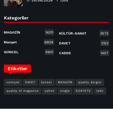
24/06/2026
1,105
Kategoriler
MAGAZİN
14311
KÜLTÜR-SANAT
3572
Manşet
9929
DAVET
2153
GÜNCEL
5901
CADDE
1407
Etiketler
cemiyet
DAVET
konser
MAGAZİN
quality dergisi
quality of magazine
sahne
single
SOSYETE
tekli