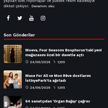
yapılan özel röportajlar ve yüksek resim kalitesiyle
dikkat çekiyor.
Devamını oku
Son Gönderiler
Moeva, Four Seasons Bosphorus’taki yeni
mağazasını özel bir davetle açtı
24/06/2026
1,105
Muse For All ve Mon Rêve dostlarını
İstinyePark’ta ağırladı
24/06/2026
1,105
64 sanatçıdan ‘Organ Bağışı’ çağrısı