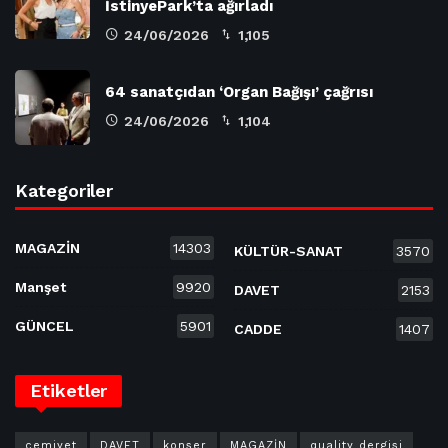
İstinyePark’ta ağırladı
24/06/2026
1,105
64 sanatçıdan ‘Organ Bağışı’ çağrısı
24/06/2026
1,104
Kategoriler
MAGAZİN
14303
KÜLTÜR-SANAT
3570
Manşet
9920
DAVET
2153
GÜNCEL
5901
CADDE
1407
Etiketler
cemiyet
DAVET
konser
MAGAZİN
quality dergisi