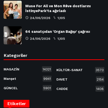
Muse For All ve Mon Rêve dostlarını
İstinyePark’ta ağırladı
24/06/2026
1,105
64 sanatçıdan ‘Organ Bağışı’ çağrısı
24/06/2026
1,105
Kategoriler
MAGAZİN
14321
KÜLTÜR-SANAT
3573
Manşet
9941
DAVET
2154
GÜNCEL
5901
CADDE
1408
Etiketler