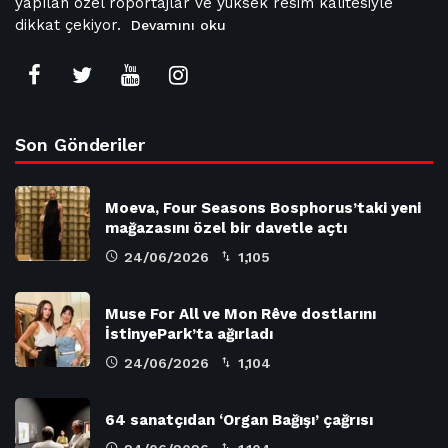
yapılan özel röportajlar ve yüksek resim kalitesiyle
dikkat çekiyor.
Devamını oku
Son Gönderiler
Moeva, Four Seasons Bosphorus’taki yeni
mağazasını özel bir davetle açtı
24/06/2026
1,105
Muse For All ve Mon Rêve dostlarını
İstinyePark’ta ağırladı
24/06/2026
1,104
64 sanatçıdan ‘Organ Bağışı’ çağrısı