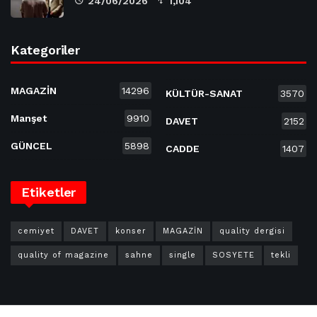
24/06/2026
1,104
Kategoriler
MAGAZİN
14296
KÜLTÜR-SANAT
3570
Manşet
9910
DAVET
2152
GÜNCEL
5898
CADDE
1407
Etiketler
cemiyet
DAVET
konser
MAGAZİN
quality dergisi
quality of magazine
sahne
single
SOSYETE
tekli