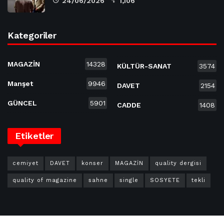
24/06/2026
1,106
Kategoriler
MAGAZİN
14328
KÜLTÜR-SANAT
3574
Manşet
9946
DAVET
2154
GÜNCEL
5901
CADDE
1408
Etiketler
cemiyet
DAVET
konser
MAGAZİN
quality dergisi
quality of magazine
sahne
single
SOSYETE
tekli