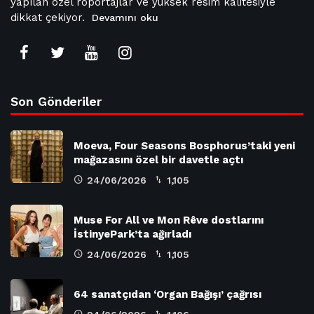
yapılan özel röportajlar ve yüksek resim kalitesiyle
dikkat çekiyor.
Devamını oku
Son Gönderiler
Moeva, Four Seasons Bosphorus’taki yeni
mağazasını özel bir davetle açtı
24/06/2026
1,105
Muse For All ve Mon Rêve dostlarını
İstinyePark’ta ağırladı
24/06/2026
1,105
64 sanatçıdan ‘Organ Bağışı’ çağrısı