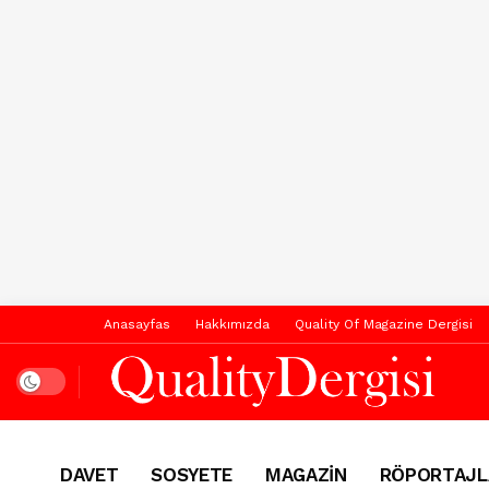
Anasayfas
Hakkımızda
Quality Of Magazine Dergisi
Dark mode
DAVET
SOSYETE
MAGAZİN
RÖPORTAJL