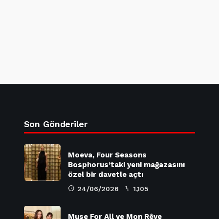
Son Gönderiler
Moeva, Four Seasons
Bosphorus’taki yeni mağazasını
özel bir davetle açtı
24/06/2026
1,105
Muse For All ve Mon Rêve