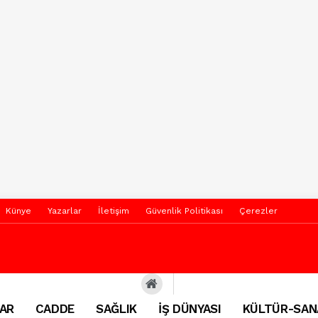
Künye
Yazarlar
İletişim
Güvenlik Politikası
Çerezler
AR
CADDE
SAĞLIK
İŞ DÜNYASI
KÜLTÜR-SAN