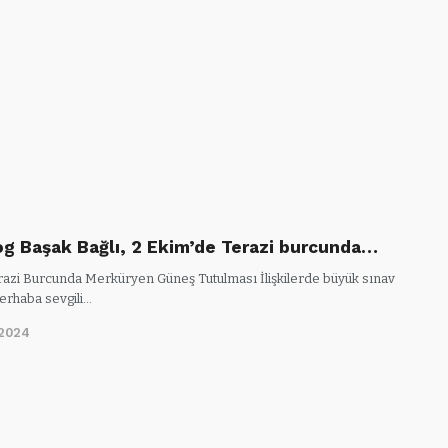
og Başak Bağlı, 2 Ekim’de Terazi burcunda…
razi Burcunda Merküryen Güneş Tutulması İlişkilerde büyük sınav
rhaba sevgili…
/2024