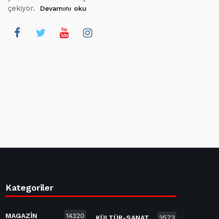
çekiyor.
Devamını oku
Kategoriler
MAGAZİN
14320
KÜLTÜR-SANAT
3573