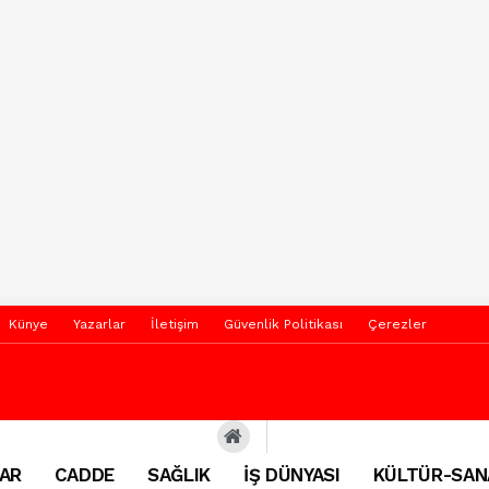
Künye
Yazarlar
İletişim
Güvenlik Politikası
Çerezler
AR
CADDE
SAĞLIK
İŞ DÜNYASI
KÜLTÜR-SAN