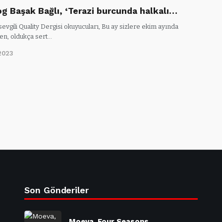
og Başak Bağlı, ‘Terazi burcunda halkalı…
vgili Quality Dergisi okuyucuları, Bu ay sizlere ekim ayında
en, oldukça sert…
2023
Son Gönderiler
Moeva, Four Seasons