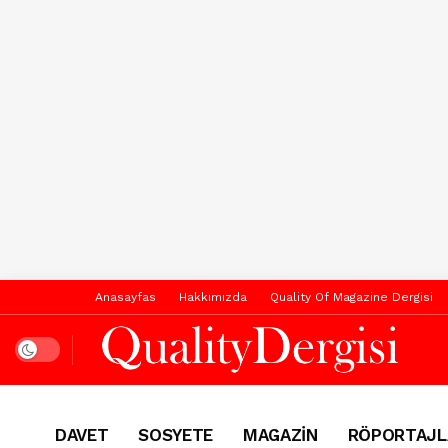
Anasayfas
Hakkımızda
Quality Of Magazine Dergisi
Dark mode
DAVET
SOSYETE
MAGAZİN
RÖPORTAJL