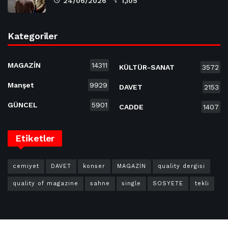
24/06/2026
1,105
Kategoriler
MAGAZİN
14311
KÜLTÜR-SANAT
3572
Manşet
9929
DAVET
2153
GÜNCEL
5901
CADDE
1407
Etiketler
cemiyet
DAVET
konser
MAGAZİN
quality dergisi
quality of magazine
sahne
single
SOSYETE
tekli