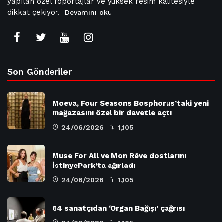
yapılan özel röportajlar ve yüksek resim kalitesiyle
dikkat çekiyor.
Devamını oku
Son Gönderiler
Moeva, Four Seasons Bosphorus’taki yeni
mağazasını özel bir davetle açtı
24/06/2026
1,105
Muse For All ve Mon Rêve dostlarını
İstinyePark’ta ağırladı
24/06/2026
1,105
64 sanatçıdan ‘Organ Bağışı’ çağrısı