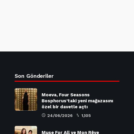
Son Gönderiler
Moeva, Four Seasons
Bosphorus’taki yeni mağazasını
özel bir davetle açtı
24/06/2026
1,105
Muse For All ve Mon Rêve