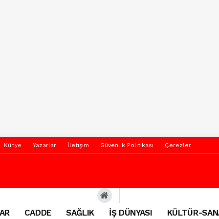
Künye
Yazarlar
İletişim
Güvenlik Politikası
Çerezler
AR
CADDE
SAĞLIK
İŞ DÜNYASI
KÜLTÜR-SAN