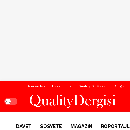
Anasayfas
Hakkımızda
Quality Of Magazine Dergisi
Dark mode
DAVET
SOSYETE
MAGAZİN
RÖPORTAJL