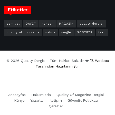
Etiketler
cemiyet
DAVET
konser
MAGAZİN
quality dergisi
quality of magazine
sahne
single
SOSYETE
tekli
© 2026 Quality Dergisi - Tüm Hakları Saklıdır ❤️
🚀 Weebpx
Tarafından Hazırlanmıştır.
Anasayfas
Hakkımızda
Quality Of Magazine Dergisi
Künye
Yazarlar
İletişim
Güvenlik Politikası
Çerezler