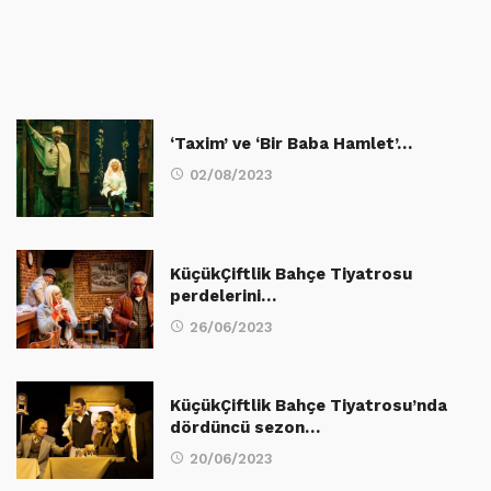
‘Taxim’ ve ‘Bir Baba Hamlet’…
02/08/2023
KüçükÇiftlik Bahçe Tiyatrosu
perdelerini…
26/06/2023
KüçükÇiftlik Bahçe Tiyatrosu’nda
dördüncü sezon…
20/06/2023