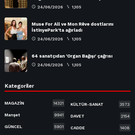
24/06/2026
1,105
Muse For All ve Mon Rêve dostlarını
İstinyePark’ta ağırladı
24/06/2026
1,105
64 sanatçıdan ‘Organ Bağışı’ çağrısı
24/06/2026
1,105
Kategoriler
MAGAZİN
14321
KÜLTÜR-SANAT
3573
Manşet
9941
DAVET
2154
GÜNCEL
5901
CADDE
1408