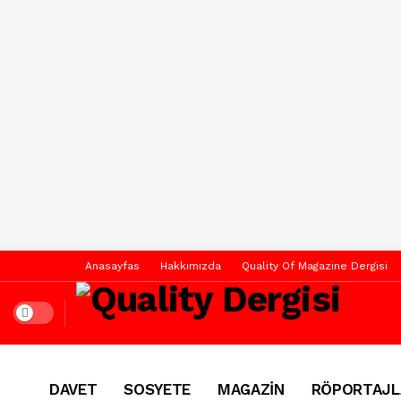
Anasayfas
Hakkımızda
Quality Of Magazine Dergisi
Dark mode
DAVET
SOSYETE
MAGAZİN
RÖPORTAJL