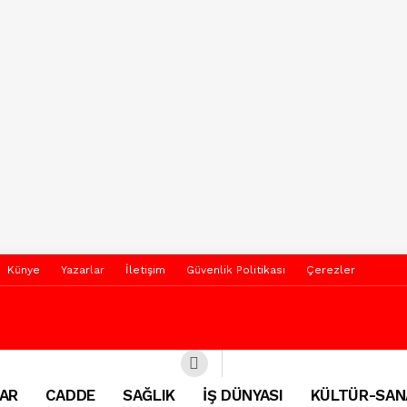
Künye
Yazarlar
İletişim
Güvenlik Politikası
Çerezler
AR
CADDE
SAĞLIK
İŞ DÜNYASI
KÜLTÜR-SAN