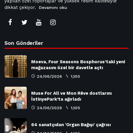
yapılan özel röportajlar ve yüksek resim kalitesiyle
dikkat çekiyor.
Devamını oku
Son Gönderiler
Moeva, Four Seasons Bosphorus’taki yeni
mağazasını özel bir davetle açtı
24/06/2026
1,105
Muse For All ve Mon Rêve dostlarını
İstinyePark’ta ağırladı
24/06/2026
1,105
64 sanatçıdan ‘Organ Bağışı’ çağrısı