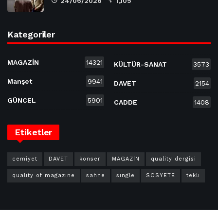
24/06/2026
1,105
Kategoriler
MAGAZİN
14321
KÜLTÜR-SANAT
3573
Manşet
9941
DAVET
2154
GÜNCEL
5901
CADDE
1408
Etiketler
cemiyet
DAVET
konser
MAGAZİN
quality dergisi
quality of magazine
sahne
single
SOSYETE
tekli