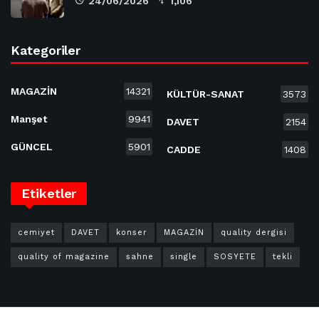
24/06/2026
1,106
Kategoriler
MAGAZİN
14321
KÜLTÜR-SANAT
3573
Manşet
9941
DAVET
2154
GÜNCEL
5901
CADDE
1408
Etiketler
cemiyet
DAVET
konser
MAGAZİN
quality dergisi
quality of magazine
sahne
single
SOSYETE
tekli