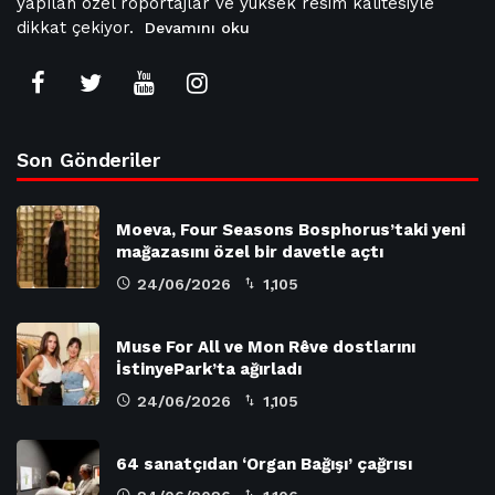
yapılan özel röportajlar ve yüksek resim kalitesiyle
dikkat çekiyor.
Devamını oku
Son Gönderiler
Moeva, Four Seasons Bosphorus’taki yeni
mağazasını özel bir davetle açtı
24/06/2026
1,105
Muse For All ve Mon Rêve dostlarını
İstinyePark’ta ağırladı
24/06/2026
1,105
64 sanatçıdan ‘Organ Bağışı’ çağrısı